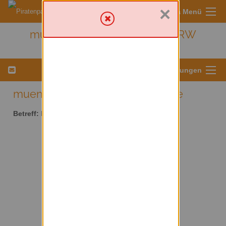
×
Sympa Menü
muenster - Kreis Münster/ NRW
Menü für Listeneinstellungen
muenster AT lists.piratenpartei.de
Betreff:
Kreis Münster/ NRW