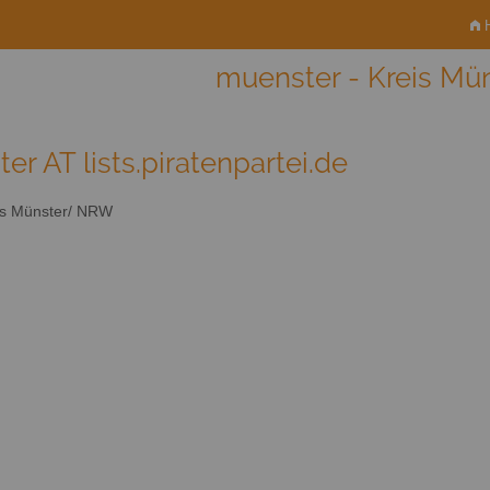
H
muenster - Kreis M
er AT lists.piratenpartei.de
s Münster/ NRW