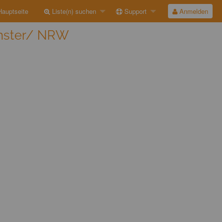
auptseite
Liste(n) suchen
Support
Anmelden
ünster/ NRW