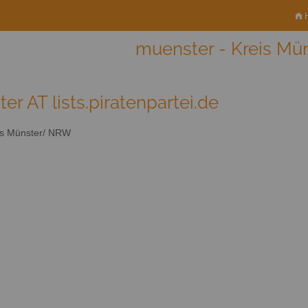
H
muenster - Kreis M
er AT lists.piratenpartei.de
s Münster/ NRW