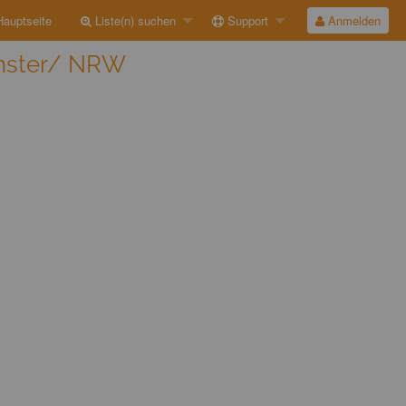
auptseite
Liste(n) suchen
Support
Anmelden
ünster/ NRW