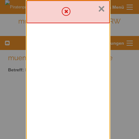
×
Sympa Menü
muenster - Kreis Münster/ NRW
Menü für Listeneinstellungen
muenster AT lists.piratenpartei.de
Betreff:
Kreis Münster/ NRW