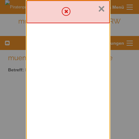
×
Sympa Menü
muenster - Kreis Münster/ NRW
Menü für Listeneinstellungen
muenster AT lists.piratenpartei.de
Betreff:
Kreis Münster/ NRW