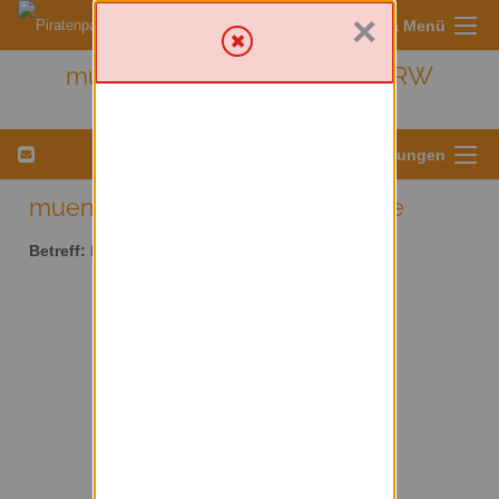
×
Sympa Menü
muenster - Kreis Münster/ NRW
Menü für Listeneinstellungen
muenster AT lists.piratenpartei.de
Betreff:
Kreis Münster/ NRW