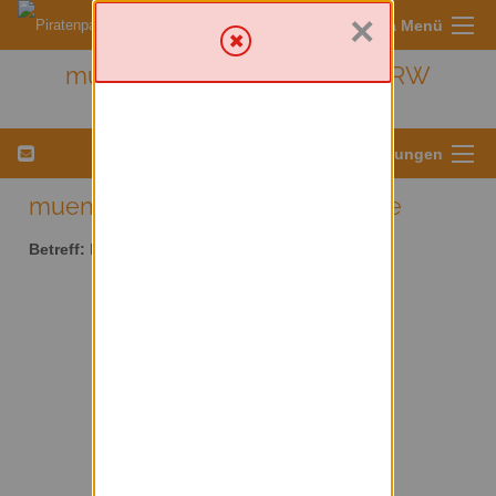
×
Sympa Menü
muenster - Kreis Münster/ NRW
Menü für Listeneinstellungen
muenster AT lists.piratenpartei.de
Betreff:
Kreis Münster/ NRW