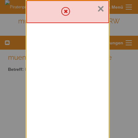
×
Sympa Menü
muenster - Kreis Münster/ NRW
Menü für Listeneinstellungen
muenster AT lists.piratenpartei.de
Betreff:
Kreis Münster/ NRW