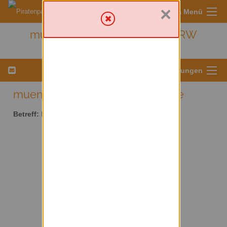
×
Sympa Menü
muenster - Kreis Münster/ NRW
Menü für Listeneinstellungen
muenster AT lists.piratenpartei.de
Betreff:
Kreis Münster/ NRW