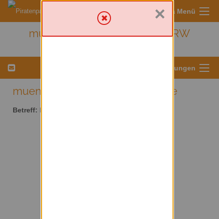
×
Sympa Menü
muenster - Kreis Münster/ NRW
Menü für Listeneinstellungen
muenster AT lists.piratenpartei.de
Betreff:
Kreis Münster/ NRW