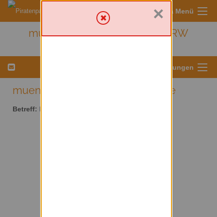
×
Sympa Menü
muenster - Kreis Münster/ NRW
Menü für Listeneinstellungen
muenster AT lists.piratenpartei.de
Betreff:
Kreis Münster/ NRW