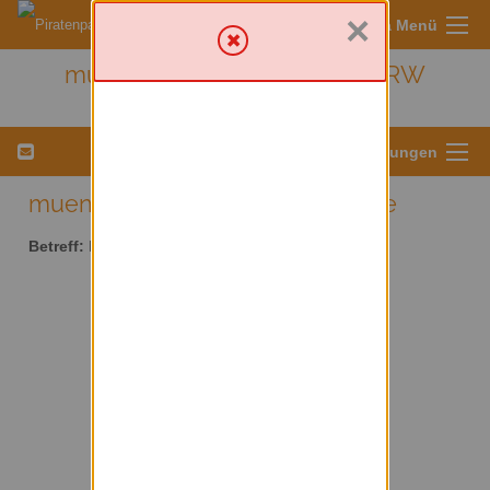
×
Sympa Menü
muenster - Kreis Münster/ NRW
Menü für Listeneinstellungen
muenster AT lists.piratenpartei.de
Betreff:
Kreis Münster/ NRW