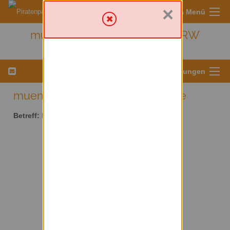
×
Sympa Menü
muenster - Kreis Münster/ NRW
Menü für Listeneinstellungen
muenster AT lists.piratenpartei.de
Betreff:
Kreis Münster/ NRW