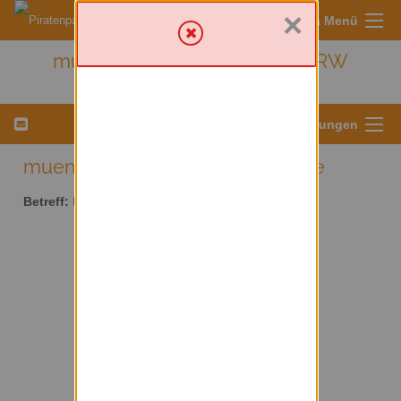
×
Sympa Menü
muenster - Kreis Münster/ NRW
Menü für Listeneinstellungen
muenster AT lists.piratenpartei.de
Betreff:
Kreis Münster/ NRW