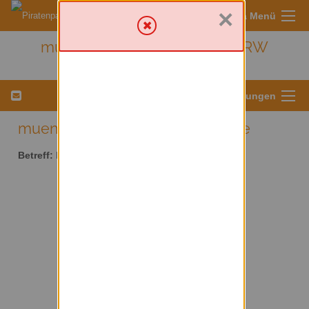
×
Sympa Menü
muenster - Kreis Münster/ NRW
Menü für Listeneinstellungen
muenster AT lists.piratenpartei.de
Betreff:
Kreis Münster/ NRW