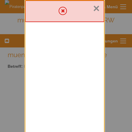
×
Sympa Menü
muenster - Kreis Münster/ NRW
Menü für Listeneinstellungen
muenster AT lists.piratenpartei.de
Betreff:
Kreis Münster/ NRW