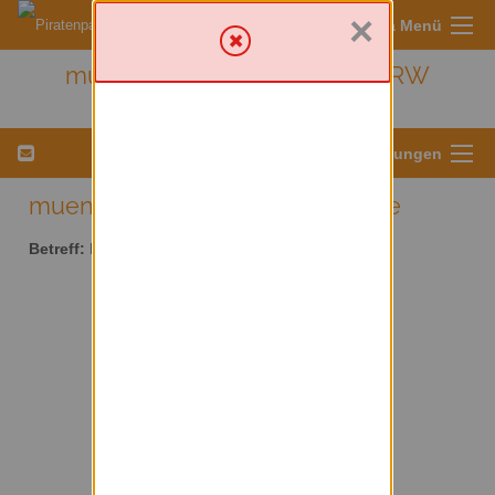
×
Sympa Menü
muenster - Kreis Münster/ NRW
Menü für Listeneinstellungen
muenster AT lists.piratenpartei.de
Betreff:
Kreis Münster/ NRW