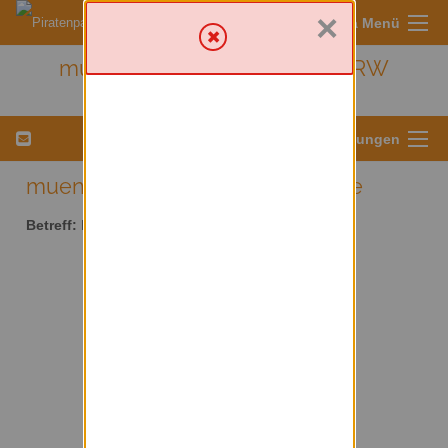
×
Sympa Menü
muenster - Kreis Münster/ NRW
Menü für Listeneinstellungen
muenster AT lists.piratenpartei.de
Betreff:
Kreis Münster/ NRW