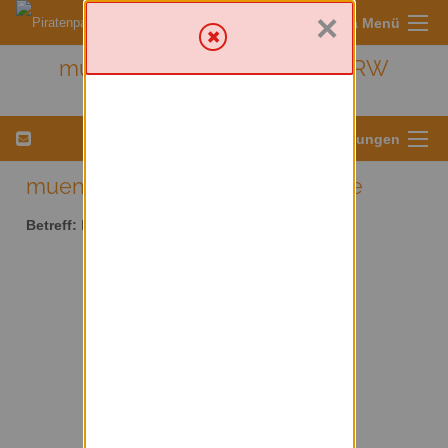
×
Sympa Menü
muenster - Kreis Münster/ NRW
Menü für Listeneinstellungen
muenster AT lists.piratenpartei.de
Betreff:
Kreis Münster/ NRW