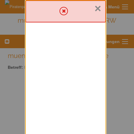
×
Sympa Menü
muenster - Kreis Münster/ NRW
Menü für Listeneinstellungen
muenster AT lists.piratenpartei.de
Betreff:
Kreis Münster/ NRW