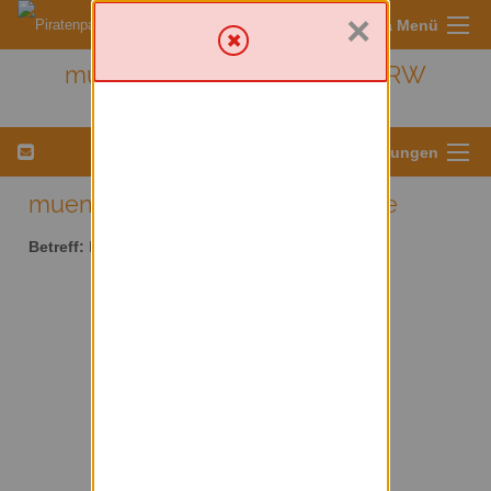
×
Sympa Menü
muenster - Kreis Münster/ NRW
Menü für Listeneinstellungen
muenster AT lists.piratenpartei.de
Betreff:
Kreis Münster/ NRW