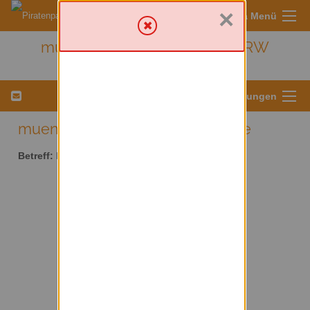
×
Sympa Menü
muenster - Kreis Münster/ NRW
Menü für Listeneinstellungen
muenster AT lists.piratenpartei.de
Betreff:
Kreis Münster/ NRW