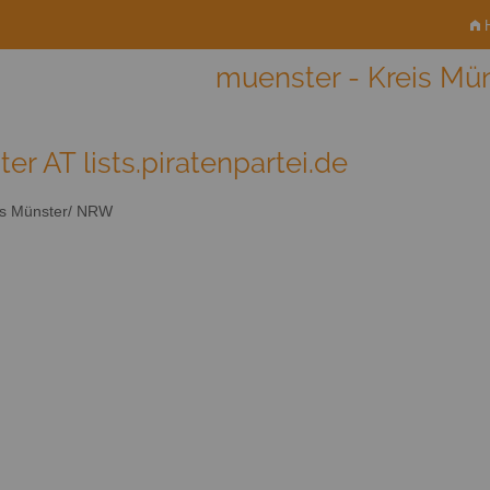
H
muenster - Kreis M
er AT lists.piratenpartei.de
s Münster/ NRW