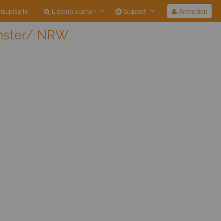
auptseite
Liste(n) suchen
Support
Anmelden
ünster/ NRW