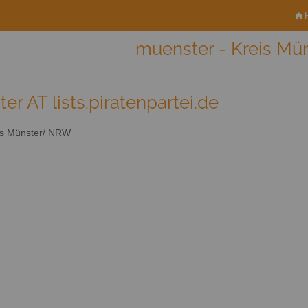
H
muenster - Kreis M
er AT lists.piratenpartei.de
s Münster/ NRW