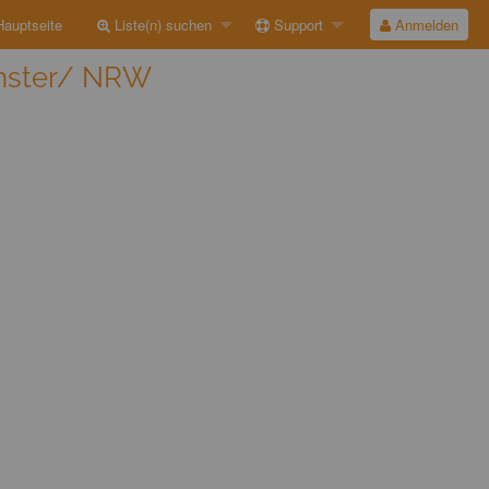
auptseite
Liste(n) suchen
Support
Anmelden
ünster/ NRW