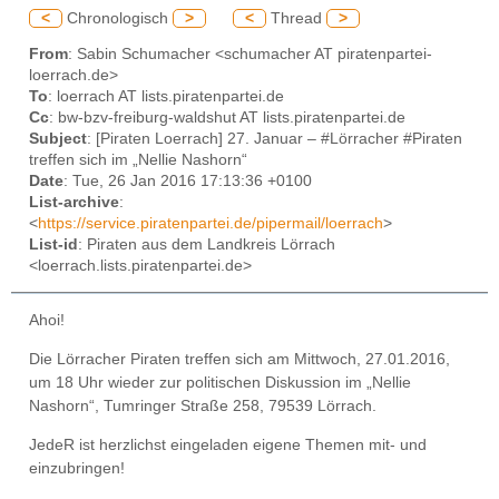
<
Chronologisch
>
<
Thread
>
From
: Sabin Schumacher <schumacher AT piratenpartei-
loerrach.de>
To
: loerrach AT lists.piratenpartei.de
Cc
: bw-bzv-freiburg-waldshut AT lists.piratenpartei.de
Subject
: [Piraten Loerrach] 27. Januar – #Lörracher #Piraten
treffen sich im „Nellie Nashorn“
Date
: Tue, 26 Jan 2016 17:13:36 +0100
List-archive
:
<
https://service.piratenpartei.de/pipermail/loerrach
>
List-id
: Piraten aus dem Landkreis Lörrach
<loerrach.lists.piratenpartei.de>
Ahoi!
Die Lörracher Piraten treffen sich am Mittwoch, 27.01.2016,
um 18 Uhr wieder zur politischen Diskussion im „Nellie
Nashorn“, Tumringer Straße 258, 79539 Lörrach.
JedeR ist herzlichst eingeladen eigene Themen mit- und
einzubringen!