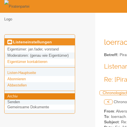
loerrac
Listeneinstellungen
Eigentümer:
jan.fader, vorstand
Betreff:
Pira
Moderatoren:
(genau wie Eigentümer)
Eigentümer kontaktieren
Listena
Listen-Hauptseite
Re: [Pi
Abonnieren
Abbestellen
Chronologisc
Archiv
<
Chrono
Senden
Gemeinsame Dokumente
From
: Alver
To
: loerrach
Subject
: Re