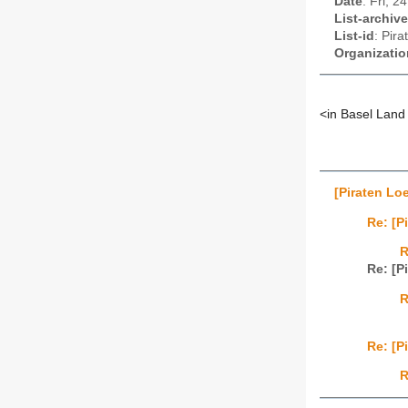
Date
: Fri, 
List-archive
List-id
: Pir
Organizatio
<in Basel Land 
[Piraten Lo
Re: [P
R
Re: [P
R
Re: [P
R