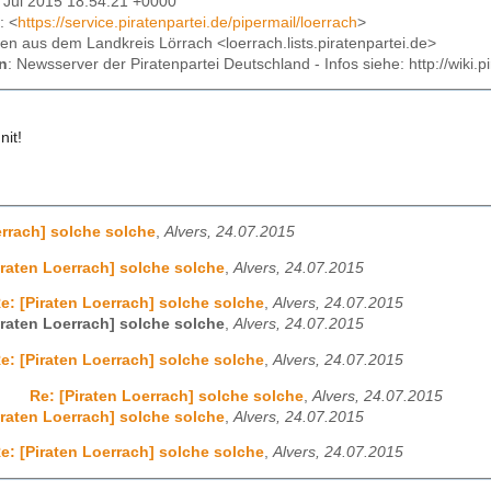
24 Jul 2015 18:54:21 +0000
: <
https://service.piratenpartei.de/pipermail/loerrach
>
aten aus dem Landkreis Lörrach <loerrach.lists.piratenpartei.de>
n
: Newsserver der Piratenpartei Deutschland - Infos siehe: http://wiki
nit!
errach] solche solche
,
Alvers, 24.07.2015
iraten Loerrach] solche solche
,
Alvers, 24.07.2015
e: [Piraten Loerrach] solche solche
,
Alvers, 24.07.2015
iraten Loerrach] solche solche
,
Alvers, 24.07.2015
e: [Piraten Loerrach] solche solche
,
Alvers, 24.07.2015
Re: [Piraten Loerrach] solche solche
,
Alvers, 24.07.2015
iraten Loerrach] solche solche
,
Alvers, 24.07.2015
e: [Piraten Loerrach] solche solche
,
Alvers, 24.07.2015