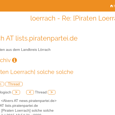
H
loerrach - Re: [Piraten Loer
h AT lists.piratenpartei.de
ten aus dem Landkreis Lörrach
rchiv
raten Loerrach] solche solche
h
Thread
logisch
>
<
Thread
>
s <Alvers AT news.piratenpartei.de>
 AT lists.piratenpartei.de
: [Piraten Loerrach] solche solche