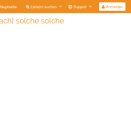
auptseite
Liste(n) suchen
Support
Anmelden
rach] solche solche