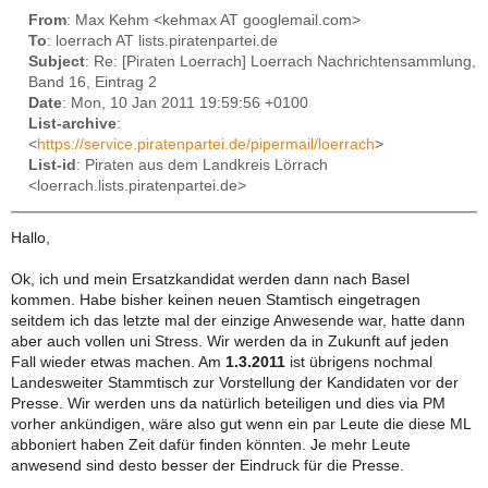
From
: Max Kehm <kehmax AT googlemail.com>
To
: loerrach AT lists.piratenpartei.de
Subject
: Re: [Piraten Loerrach] Loerrach Nachrichtensammlung,
Band 16, Eintrag 2
Date
: Mon, 10 Jan 2011 19:59:56 +0100
List-archive
:
<
https://service.piratenpartei.de/pipermail/loerrach
>
List-id
: Piraten aus dem Landkreis Lörrach
<loerrach.lists.piratenpartei.de>
Hallo,
Ok, ich und mein Ersatzkandidat werden dann nach Basel
kommen. Habe bisher keinen neuen Stamtisch eingetragen
seitdem ich das letzte mal der einzige Anwesende war, hatte dann
aber auch vollen uni Stress. Wir werden da in Zukunft auf jeden
Fall wieder etwas machen. Am
1.3.2011
ist übrigens nochmal
Landesweiter Stammtisch zur Vorstellung der Kandidaten vor der
Presse. Wir werden uns da natürlich beteiligen und dies via PM
vorher ankündigen, wäre also gut wenn ein par Leute die diese ML
abboniert haben Zeit dafür finden könnten. Je mehr Leute
anwesend sind desto besser der Eindruck für die Presse.