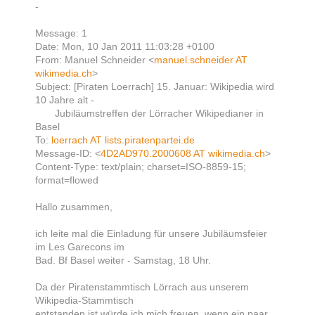
-
Message: 1
Date: Mon, 10 Jan 2011 11:03:28 +0100
From: Manuel Schneider <
manuel.schneider AT
wikimedia.ch
>
Subject: [Piraten Loerrach] 15. Januar: Wikipedia wird
10 Jahre alt -
Jubiläumstreffen der Lörracher Wikipedianer in
Basel
To:
loerrach AT lists.piratenpartei.de
Message-ID: <
4D2AD970.2000608 AT wikimedia.ch
>
Content-Type: text/plain; charset=ISO-8859-15;
format=flowed
Hallo zusammen,
ich leite mal die Einladung für unsere Jubiläumsfeier
im Les Garecons im
Bad. Bf Basel weiter - Samstag, 18 Uhr.
Da der Piratenstammtisch Lörrach aus unserem
Wikipedia-Stammtisch
entstanden ist würde ich mich freuen, wenn ein paar