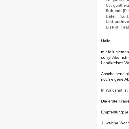
Cc
: gunther
Subject
: [P
Date
: Thu, 
List-archive
List-id
: Pir
Hallo,
mir fällt niema
sorry! Aber ich
Landkreises Wa
Anscheinend si
noch eigene Akt
In Waldshut ist
Die erste Frag
Empfehlung: je
1. welche Woc