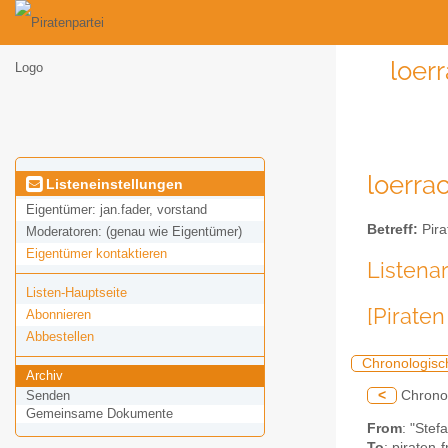
loer
loerrac
Listeneinstellungen
Eigentümer:
jan.fader, vorstand
Betreff:
Pira
Moderatoren:
(genau wie Eigentümer)
Eigentümer kontaktieren
Listena
Listen-Hauptseite
[Pirate
Abonnieren
Abbestellen
Chronologisc
Archiv
<
Chrono
Senden
Gemeinsame Dokumente
From
: "Stef
To
: piraten-