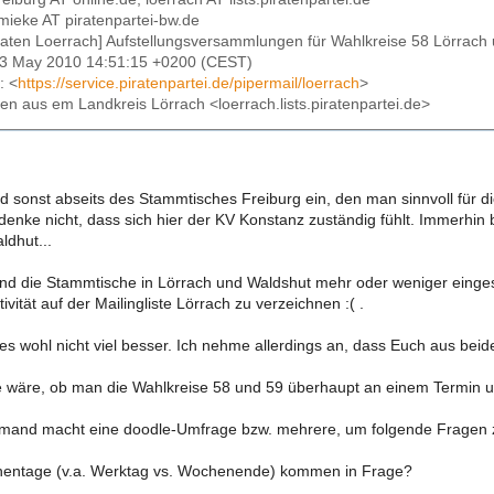
.mieke AT piratenpartei-bw.de
iraten Loerrach] Aufstellungsversammlungen für Wahlkreise 58 Lörrach
13 May 2010 14:51:15 +0200 (CEST)
: <
https://service.piratenpartei.de/pipermail/loerrach
>
aten aus em Landkreis Lörrach <loerrach.lists.piratenpartei.de>
nd sonst abseits des Stammtisches Freiburg ein, den man sinnvoll für 
 denke nicht, dass sich hier der KV Konstanz zuständig fühlt. Immerhin 
ldhut...
nd die Stammtische in Lörrach und Waldshut mehr oder weniger einges
ivität auf der Mailingliste Lörrach zu verzeichnen :( .
 es wohl nicht viel besser. Ich nehme allerdings an, dass Euch aus bei
e wäre, ob man die Wahlkreise 58 und 59 überhaupt an einem Termin und 
mand macht eine doodle-Umfrage bzw. mehrere, um folgende Fragen z
hentage (v.a. Werktag vs. Wochenende) kommen in Frage?