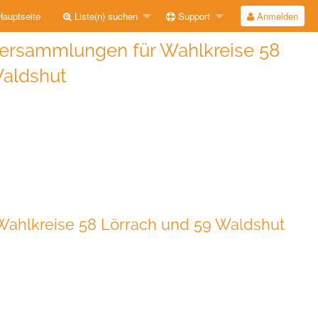
auptseite
Liste(n) suchen
Support
Anmelden
sversammlungen für Wahlkreise 58
Waldshut
 Wahlkreise 58 Lörrach und 59 Waldshut