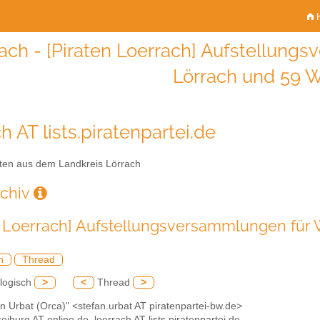
H
rach - [Piraten Loerrach] Aufstellung
Lörrach und 59 
h AT lists.piratenpartei.de
ten aus dem Landkreis Lörrach
rchiv
n Loerrach] Aufstellungsversammlungen für
h
Thread
logisch
>
<
Thread
>
an Urbat (Orca)" <stefan.urbat AT piratenpartei-bw.de>
freiburg AT online.de, loerrach AT lists.piratenpartei.de