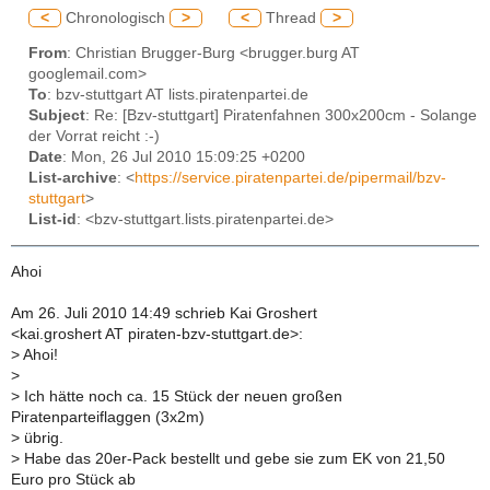
<
Chronologisch
>
<
Thread
>
From
: Christian Brugger-Burg <brugger.burg AT
googlemail.com>
To
: bzv-stuttgart AT lists.piratenpartei.de
Subject
: Re: [Bzv-stuttgart] Piratenfahnen 300x200cm - Solange
der Vorrat reicht :-)
Date
: Mon, 26 Jul 2010 15:09:25 +0200
List-archive
: <
https://service.piratenpartei.de/pipermail/bzv-
stuttgart
>
List-id
: <bzv-stuttgart.lists.piratenpartei.de>
Ahoi
Am 26. Juli 2010 14:49 schrieb Kai Groshert
<kai.groshert AT piraten-bzv-stuttgart.de>:
>
Ahoi!
>
>
Ich hätte noch ca. 15 Stück der neuen großen
Piratenparteiflaggen (3x2m)
>
übrig.
>
Habe das 20er-Pack bestellt und gebe sie zum EK von 21,50
Euro pro Stück ab