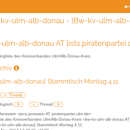
H
kv-ulm-alb-donau - [Bw-kv-ulm-alb-
ulm-alb-donau AT lists.piratenpartei.
ingliste des Kreisverbandes Ulm/Alb-Donau-Kreis
rchiv
ulm-alb-donau] Stammtisch Montag 4.11.
h
Thread
logisch
>
<
Thread
>
Jenewein <jens.jenewein AT piratenpartei-ulm.de>
liste des Kreisverbandes Ulm/Alb-Donau-Kreis <bw-kv-ulm-alb-donau AT l
w-kv-ulm-alb-donau] Stammtisch Montag 4.11.