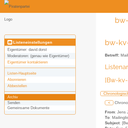
bw-
bw-kv-
Listeneinstellungen
Eigentümer:
david.dorst
Betreff:
Mail
Moderatoren:
(genau wie Eigentümer)
Eigentümer kontaktieren
Listena
Listen-Hauptseite
[Bw-kv-
Abonnieren
Abbestellen
Chronologisc
Archiv
<
Chrono
Senden
Gemeinsame Dokumente
From
: Jens 
To
: Mailing
Subject
: [B