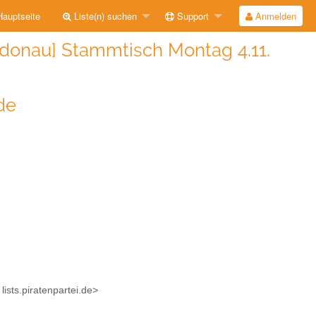
auptseite
Liste(n) suchen
Support
Anmelden
donau] Stammtisch Montag 4.11.
de
ists.piratenpartei.de>