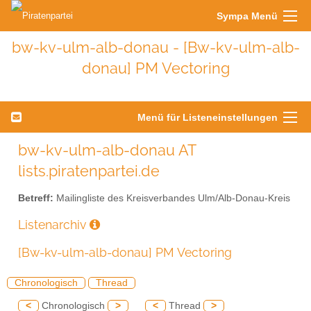
Sympa Menü
bw-kv-ulm-alb-donau - [Bw-kv-ulm-alb-
donau] PM Vectoring
Menü für Listeneinstellungen
bw-kv-ulm-alb-donau AT
lists.piratenpartei.de
Betreff:
Mailingliste des Kreisverbandes Ulm/Alb-Donau-Kreis
Listenarchiv
[Bw-kv-ulm-alb-donau] PM Vectoring
Chronologisch
Thread
<
Chronologisch
>
<
Thread
>