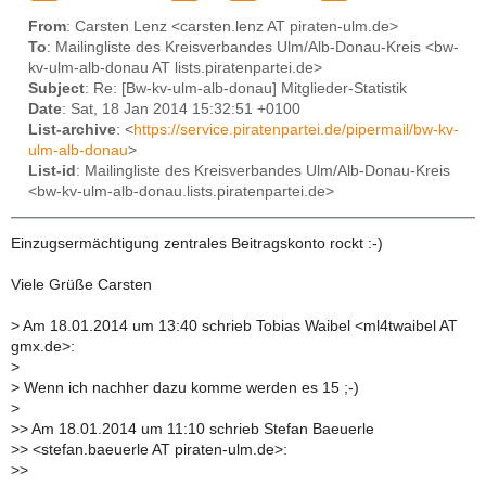
From
: Carsten Lenz <carsten.lenz AT piraten-ulm.de>
To
: Mailingliste des Kreisverbandes Ulm/Alb-Donau-Kreis <bw-
kv-ulm-alb-donau AT lists.piratenpartei.de>
Subject
: Re: [Bw-kv-ulm-alb-donau] Mitglieder-Statistik
Date
: Sat, 18 Jan 2014 15:32:51 +0100
List-archive
: <
https://service.piratenpartei.de/pipermail/bw-kv-
ulm-alb-donau
>
List-id
: Mailingliste des Kreisverbandes Ulm/Alb-Donau-Kreis
<bw-kv-ulm-alb-donau.lists.piratenpartei.de>
Einzugsermächtigung zentrales Beitragskonto rockt :-)
Viele Grüße Carsten
>
Am 18.01.2014 um 13:40 schrieb Tobias Waibel <ml4twaibel AT
gmx.de>:
>
>
Wenn ich nachher dazu komme werden es 15 ;-)
>
>
> Am 18.01.2014 um 11:10 schrieb Stefan Baeuerle
>
> <stefan.baeuerle AT piraten-ulm.de>:
>
>