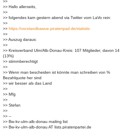
>
>
>
> Hallo allerseits,
>
>
>
> folgendes kam gestern abend via Twitter vom LaVo rein:
>
>
>
>
https://vorstandbawue.piratenpad.de/statistic
>
>
>
> Auszug daraus:
>
>
>
> Kreisverband Ulm/Alb-Donau-Kreis: 107 Mitglieder, davon 14
(13%)
>
> stimmberechtigt
>
>
>
> Wenn man bescheiden ist könnte man schreiben von %
Bezahlquote her sind
>
> wir besser als das Land
>
>
>
> Mfg
>
>
>
> Stefan
>
>
>
> --
>
> Bw-kv-ulm-alb-donau mailing list
>
> Bw-kv-ulm-alb-donau AT lists.piratenpartei.de