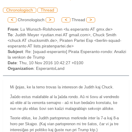
Chronologisch
Thread
<
Chronologisch
>
<
Thread
>
From
: Lu Wunsch-Rolshoven <lu.esperanto AT gmx.de>
To
: Judith Meyer <yutian.mei AT gmail.com>, Chuck Smith
<chuck AT chucksmith.de>, Piraten Partei Esp <berlin-squad-
esperanto AT lists.piratenpartei.de>
Subject
: Re: [squad-esperanto] Pirata Esperanto-rondo: Analizi
la venkon de Trump
Date
: Thu, 10 Nov 2016 10:42:27 +0100
Organization
: EsperantoLand
Mi ĝojas, ke la temo trovas la intereson de Judith kaj Chuck.
Ĵaŭdo estus malafable al la ĵaŭda rondo. Aŭ ni ŝovu al vendredo
aŭ eble al la venonta semajno - aŭ ni kun bedaŭro konstatu, ke
nun ne plu eblas ŝovi sen kaŭzi malagrablajn sekvojn aliloke.
Teorie eblus, ke Judith partoprenus merkrede inter la 7-a kaj 8-a
horo per Skajpo. (Kaj vian partoprenon mi tre ŝatos, ĉar vi ja tre
interesiĝas pri politiko kaj ĝuste nun pri Trump ktp.)