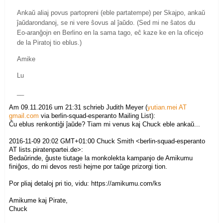
Ankaŭ aliaj povus partopreni (eble partatempe) per Skajpo, ankaŭ
ĵaŭdarondanoj, se ni vere ŝovus al ĵaŭdo. (Sed mi ne ŝatos du
Eo-aranĝojn en Berlino en la sama tago, eĉ kaze ke en la oficejo
de la Piratoj tio eblus.)
Amike
Lu
__
Am 09.11.2016 um 21:31 schrieb Judith Meyer (
yutian.mei AT
gmail.com
via berlin-squad-esperanto Mailing List):
Ĉu eblus renkontiĝi ĵaŭde? Tiam mi venus kaj Chuck eble ankaŭ...
2016-11-09 20:02 GMT+01:00 Chuck Smith
<berlin-squad-esperanto
AT lists.piratenpartei.de>
:
Bedaŭrinde, ĝuste tiutage la monkolekta kampanjo de Amikumu
finiĝos, do mi devos resti hejme por taŭge prizorgi tion.
Por pliaj detaloj pri tio, vidu: https://amikumu.com/ks
Amikume kaj Pirate,
Chuck