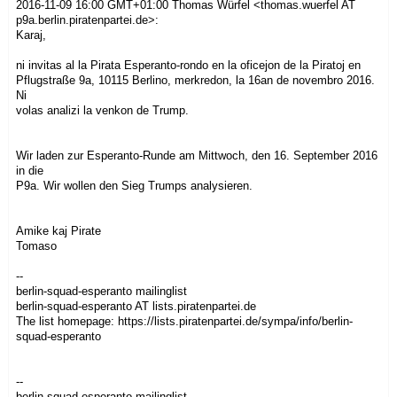
2016-11-09 16:00 GMT+01:00 Thomas Würfel
<thomas.wuerfel AT
p9a.berlin.piratenpartei.de>
:
Karaj,
ni invitas al la Pirata Esperanto-rondo en la oficejon de la Piratoj en
Pflugstraße 9a, 10115 Berlino, merkredon, la 16an de novembro 2016.
Ni
volas analizi la venkon de Trump.
Wir laden zur Esperanto-Runde am Mittwoch, den 16. September 2016
in die
P9a. Wir wollen den Sieg Trumps analysieren.
Amike kaj Pirate
Tomaso
--
berlin-squad-esperanto mailinglist
berlin-squad-esperanto AT lists.piratenpartei.de
The list homepage: https://lists.piratenpartei.de/sympa/info/berlin-
squad-esperanto
--
berlin-squad-esperanto mailinglist