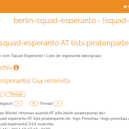
H
berlin-squad-esperanto - [squad-
-squad-esperanto AT lists.piratenparte
e vom Squad Esperanto / Listo de esperanta laborgrupo
rchiv
esperanto] G14 rezervita
h
Thread
logisch
>
<
Thread
>
s Würfel <thomas.wuerfel AT p9a.berlin.piratenpartei.de>
quad-esperanto AT lists.piratenpartei.de, Ingo Ponickau <ingo.ponickau 
quad-esperanto] G14 rezervita