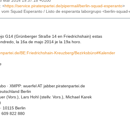
25 Mar 2014 19:37:18 +0100
: <
https://service.piratenpartei.de/pipermail/berlin-squad-esperanto
>
te vom Squad Esperanto / Listo de esperanta laborgrupo <berlin-squad-e
ĝejo G14 (Grünberger Straße 14 en Friedrichshain) estas
endredo, la 16a de majo 2014 je la 19a horo.
atenpartei.de/BE:Friedrichshain-Kreuzberg/Bezirksbüro#Kalender
e
ubo · XMPP: wuerfel AT jabber.piratenpartei.de
eutschland Berlin
er (Vors.), Lars Hohl (stellv. Vors.), Michael Karek
)
· 10115 Berlin
0 609 822 880