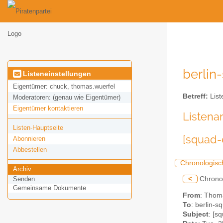
berlin
Listeneinstellungen
Eigentümer:
chuck, thomas.wuerfel
Betreff:
List
Moderatoren:
(genau wie Eigentümer)
Eigentümer kontaktieren
Listena
Listen-Hauptseite
[squad-
Abonnieren
Abbestellen
Chronologisc
Archiv
<
Chrono
Senden
Gemeinsame Dokumente
From
: Thoma
To
: berlin-s
Subject
: [s