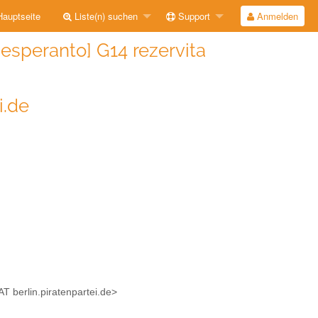
auptseite
Liste(n) suchen
Support
Anmelden
esperanto] G14 rezervita
i.de
AT berlin.piratenpartei.de>