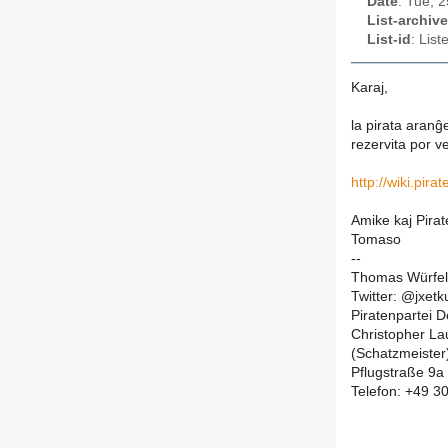
Date
: Tue, 
List-archive
List-id
: Lis
Karaj,
la pirata aran
rezervita por v
http://wiki.pir
Amike kaj Pirat
Tomaso
--
Thomas Würfel
Twitter: @jxetk
Piratenpartei D
Christopher Lau
(Schatzmeister
Pflugstraße 9a 
Telefon: +49 3