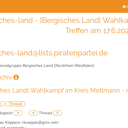
H
ches-land - [Bergisches Land] Wahlk
Treffen am 17.6.20
ches-land@lists.piratenpartei.de
onalgruppe Bergisches Land (Nordrhein-Westfalen)
rchiv
ches Land] Wahlkampf im Kreis Mettmann - n
h
Thread
logisch
>
<
Thread
>
as Küppers <kueppie@gmx.net>
sed-recipients:;