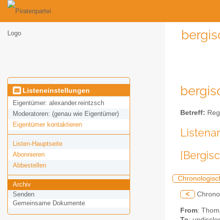
bergis
bergis
Listeneinstellungen
Eigentümer:
alexander.reintzsch
Betreff:
Regi
Moderatoren:
(genau wie Eigentümer)
Eigentümer kontaktieren
Listena
Listen-Hauptseite
[Bergis
Abonnieren
Abbestellen
Chronologisc
Archiv
<
Chrono
Senden
Gemeinsame Dokumente
From
: Thom
To
: undisclo