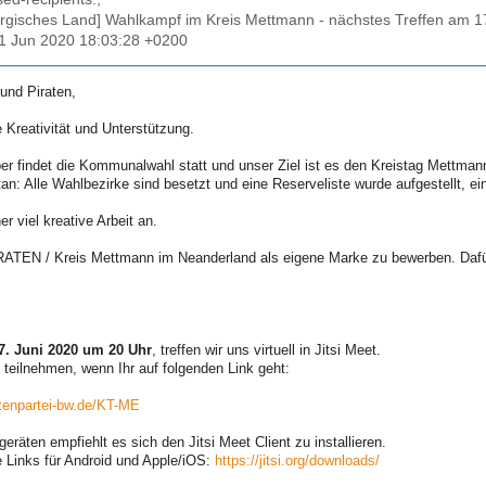
ergisches Land] Wahlkampf im Kreis Mettmann - nächstes Treffen am 1
11 Jun 2020 18:03:28 +0200
 und Piraten,
 Kreativität und Unterstützung.
 findet die Kommunalwahl statt und unser Ziel ist es den Kreistag Mettmann e
tan: Alle Wahlbezirke sind besetzt und eine Reserveliste wurde aufgestellt, e
er viel kreative Arbeit an.
IRATEN / Kreis Mettmann im Neanderland als eigene Marke zu bewerben. Dafü
7. Juni 2020 um 20 Uhr
, treffen wir uns virtuell in Jitsi Meet.
h teilnehmen, wenn Ihr auf folgenden Link geht:
atenpartei-bw.de/KT-ME
eräten empfiehlt es sich den Jitsi Meet Client zu installieren.
ie Links für Android und Apple/iOS:
https://jitsi.org/downloads/