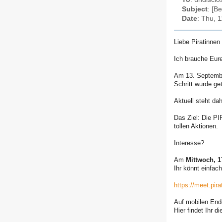
Subject
: [B
Date
: Thu, 
Liebe Piratinnen
Ich brauche Eure
Am 13. September
Schritt wurde ge
Aktuell steht dah
Das Ziel: Die P
tollen Aktionen.
Interesse?
Am
Mittwoch, 1
Ihr könnt einfac
https://meet.pir
Auf mobilen Endg
Hier findet Ihr d