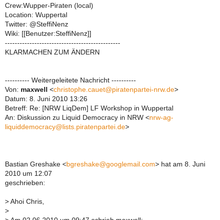
Crew:Wupper-Piraten (local)
Location: Wuppertal
Twitter: @SteffiNenz
Wiki: [[Benutzer:SteffiNenz]]
-----------------------------------------------
KLARMACHEN ZUM ÄNDERN
---------- Weitergeleitete Nachricht ----------
Von:
maxwell
<
christophe.cauet@piratenpartei-nrw.de
>
Datum: 8. Juni 2010 13:26
Betreff: Re: [NRW LiqDem] LF Workshop in Wuppertal
An: Diskussion zu Liquid Democracy in NRW <
nrw-ag-
liquiddemocracy@lists.piratenpartei.de
>
Bastian Greshake <
bgreshake@googlemail.com
> hat am 8. Juni
2010 um 12:07
geschrieben:
> Ahoi Chris,
>