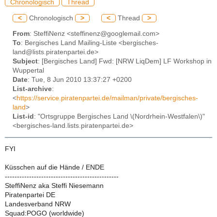
Chronologisch
Thread
<
Chronologisch
>
<
Thread
>
From
: SteffiNenz <steffinenz@googlemail.com>
To
: Bergisches Land Mailing-Liste <bergisches-
land@lists.piratenpartei.de>
Subject
: [Bergisches Land] Fwd: [NRW LiqDem] LF Workshop in
Wuppertal
Date
: Tue, 8 Jun 2010 13:37:27 +0200
List-archive
:
<
https://service.piratenpartei.de/mailman/private/bergisches-
land
>
List-id
: "Ortsgruppe Bergisches Land \(Nordrhein-Westfalen\)"
<bergisches-land.lists.piratenpartei.de>
FYI
Küsschen auf die Hände / ENDE
-----------------------------------------------
SteffiNenz aka Steffi Niesemann
Piratenpartei DE
Landesverband NRW
Squad:POGO (worldwide)