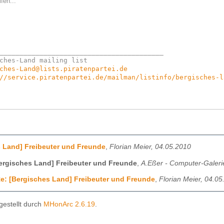
fen...
_________________________________________

ches-Land@lists.piratenpartei.de
//service.piratenpartei.de/mailman/listinfo/bergisches-l
 Land] Freibeuter und Freunde
,
Florian Meier, 04.05.2010
ergisches Land] Freibeuter und Freunde
,
A.Eßer - Computer-Galeri
e: [Bergisches Land] Freibeuter und Freunde
,
Florian Meier, 04.0
gestellt durch
MHonArc 2.6.19
.