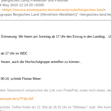
: [Bergisches Land] Freibeuter und Freunde
04 May 2010 12:14:20 +0200
: <
https://service.piratenpartei.de/mailman/private/bergisches-land
>
tsgruppe Bergisches Land \(Nordrhein-Westfalen\)" <bergisches-land.list
Erinnerung: Wir feiern am Sonntag ab 17 Uhr den Einzug in den Landtag... Un
0 ab 17 Uhr im WDC
 freuen, auch die Hochschulgruppe antreffen zu können...
00:14, schrieb Florian Meier:
 dem Stammtisch versprochen der Link zum PiratePad, sowie noch etwas, das
iratenpad.de/vjTP4jkuNA
chstes Treffen findet am 12. Mai ab 18.15 Uhr im "Milliways" statt. Wer ko