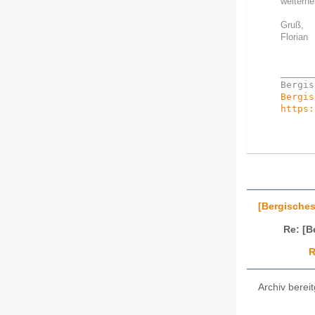
weiterhel
Gruß,
Florian
______
Bergis
https:
[Bergisches
Re: [B
R
Archiv bereit