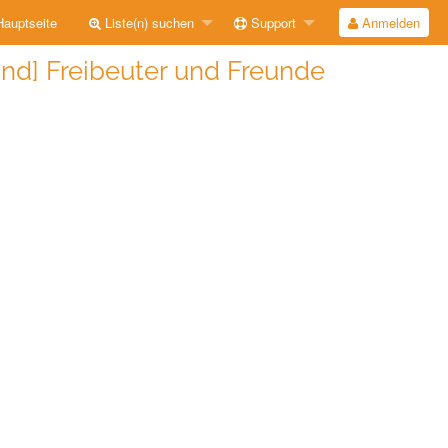
auptseite
Liste(n) suchen
Support
Anmelden
and] Freibeuter und Freunde