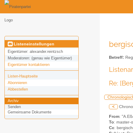
bergis
Listeneinstellungen
Eigentümer:
alexander.reintzsch
Betreff:
Regi
Moderatoren:
(genau wie Eigentümer)
Eigentümer kontaktieren
Listena
Listen-Hauptseite
Re: [Be
Abonnieren
Abbestellen
Chronologisc
Archiv
<
Chrono
Senden
Gemeinsame Dokumente
From
: "A.E
To
: master-
Cc
: bergisch