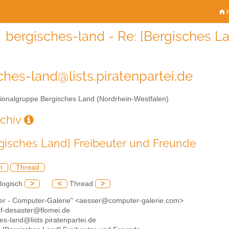
H
bergisches-land - Re: [Bergisches L
ches-land@lists.piratenpartei.de
onalgruppe Bergisches Land (Nordrhein-Westfalen)
rchiv
rgisches Land] Freibeuter und Freunde
h
Thread
logisch
>
<
Thread
>
ßer - Computer-Galerie" <aesser@computer-galerie.com>
of-desaster@flomei.de
es-land@lists.piratenpartei.de