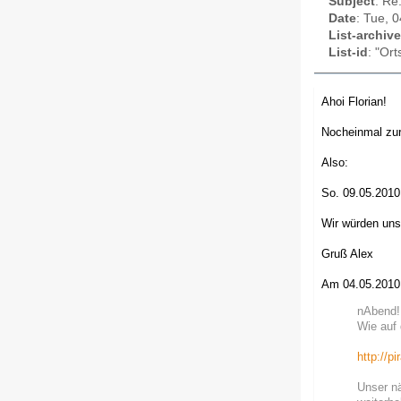
Subject
: Re
Date
: Tue, 
List-archive
List-id
: "Or
Ahoi Florian!
Nocheinmal zur 
Also:
So. 09.05.201
Wir würden uns
Gruß Alex
Am 04.05.2010 
nAbend!
Wie auf
http://p
Unser nä