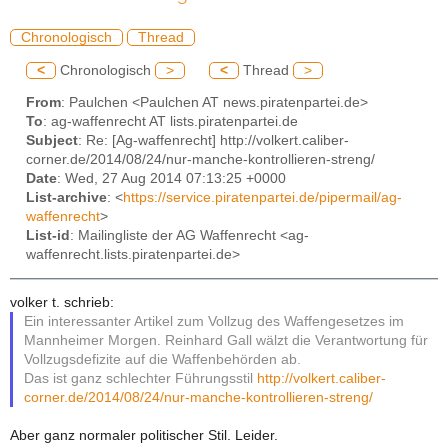
Chronologisch
Thread
<
Chronologisch
>
<
Thread
>
From
: Paulchen <Paulchen AT news.piratenpartei.de>
To
: ag-waffenrecht AT lists.piratenpartei.de
Subject
: Re: [Ag-waffenrecht] http://volkert.caliber-
corner.de/2014/08/24/nur-manche-kontrollieren-streng/
Date
: Wed, 27 Aug 2014 07:13:25 +0000
List-archive
: <
https://service.piratenpartei.de/pipermail/ag-
waffenrecht
>
List-id
: Mailingliste der AG Waffenrecht <ag-
waffenrecht.lists.piratenpartei.de>
volker t. schrieb:
Ein interessanter Artikel zum Vollzug des Waffengesetzes im
Mannheimer Morgen. Reinhard Gall wälzt die Verantwortung für
Vollzugsdefizite auf die Waffenbehörden ab.
Das ist ganz schlechter Führungsstil
http://volkert.caliber-
corner.de/2014/08/24/nur-manche-kontrollieren-streng/
Aber ganz normaler politischer Stil. Leider.