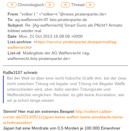
<
Chronologisch
>
<
Thread
>
From
: "volker t." <"volker+t."@news.piratenpartei.de>
To
: ag-waffenrecht AT lists.piratenpartei.de
Subject
: Re: [Ag-waffenrecht] Smart Guns als Pflicht? Armatix
lobbiet wieder mal
Date
: Mon, 21 Oct 2013 16:08:08 +0000
List-archive
: <
https://service.piratenpartei.de/pipermail/ag-
waffenrecht
>
List-id
: Mailingliste der AG Waffenrecht <ag-
waffenrecht.lists.piratenpartei.de>
RaBe3107 schrieb:
Bei der Welt ist aber eine recht hübsche Grafik drin, bei der zwar
nicht zwischen Tötung mit legaler und Tötung mit illegaler Waffe
unterschieden wird, aber dafür werden Tötungsrate und
Waffendichte verglichen. Resultat: es gibt keine Korrelation, wie
wir ja schon lange wissen.
Stimmt! Hier mal ein extremes Beispiel
http://volkert.caliber-
corner.de/2013/05/11/japan-keine-waffen-keine-amoklaufe-keine-
schulmassaker/:
Japan hat eine Mordrate von 0,5 Morden je 100.000 Einwohner