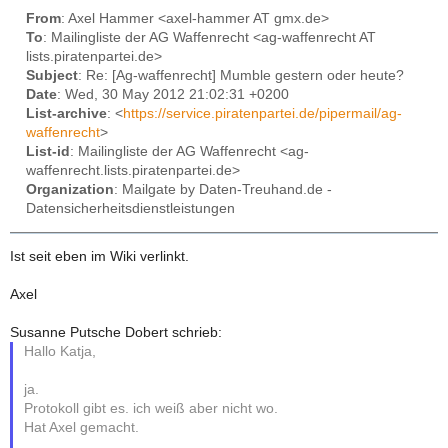
From
: Axel Hammer <axel-hammer AT gmx.de>
To
: Mailingliste der AG Waffenrecht <ag-waffenrecht AT
lists.piratenpartei.de>
Subject
: Re: [Ag-waffenrecht] Mumble gestern oder heute?
Date
: Wed, 30 May 2012 21:02:31 +0200
List-archive
: <
https://service.piratenpartei.de/pipermail/ag-
waffenrecht
>
List-id
: Mailingliste der AG Waffenrecht <ag-
waffenrecht.lists.piratenpartei.de>
Organization
: Mailgate by Daten-Treuhand.de -
Datensicherheitsdienstleistungen
Ist seit eben im Wiki verlinkt.
Axel
Susanne Putsche Dobert schrieb:
Hallo Katja,
ja.
Protokoll gibt es. ich weiß aber nicht wo.
Hat Axel gemacht.