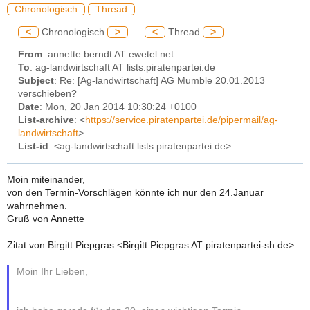
Chronologisch
Thread
<
Chronologisch
>
<
Thread
>
From
: annette.berndt AT ewetel.net
To
: ag-landwirtschaft AT lists.piratenpartei.de
Subject
: Re: [Ag-landwirtschaft] AG Mumble 20.01.2013
verschieben?
Date
: Mon, 20 Jan 2014 10:30:24 +0100
List-archive
: <
https://service.piratenpartei.de/pipermail/ag-
landwirtschaft
>
List-id
: <ag-landwirtschaft.lists.piratenpartei.de>
Moin miteinander,
von den Termin-Vorschlägen könnte ich nur den 24.Januar
wahrnehmen.
Gruß von Annette
Zitat von Birgitt Piepgras <Birgitt.Piepgras AT piratenpartei-sh.de>:
Moin Ihr Lieben,