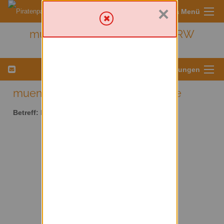
×
Sympa Menü
muenster - Kreis Münster/ NRW
Menü für Listeneinstellungen
muenster AT lists.piratenpartei.de
Betreff:
Kreis Münster/ NRW