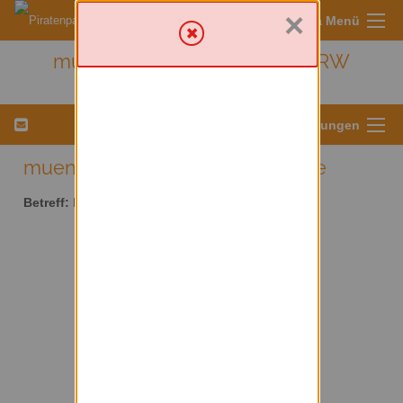
×
Sympa Menü
muenster - Kreis Münster/ NRW
Menü für Listeneinstellungen
muenster AT lists.piratenpartei.de
Betreff:
Kreis Münster/ NRW