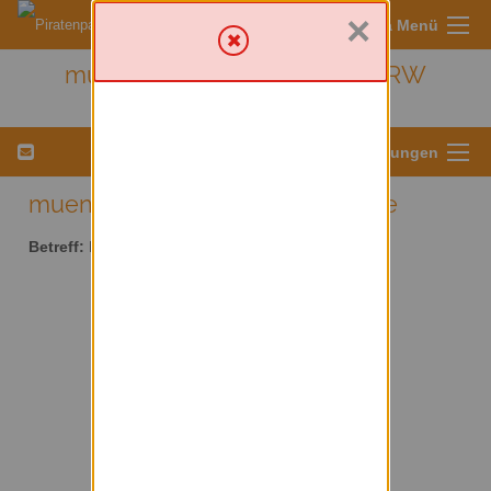
×
Sympa Menü
muenster - Kreis Münster/ NRW
Menü für Listeneinstellungen
muenster AT lists.piratenpartei.de
Betreff:
Kreis Münster/ NRW